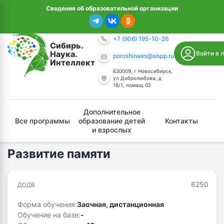
Сведения об образовательной организации
+7 (906) 195-10-26
Сибирь.
Наука.
Войти в 
poroshinaes@sispp.ru
Интеллект
630009, г Новосибирск,
ул Добролюбова, д
18/1, помещ 02
Дополнительное
Все программы
образование детей
Контакты
и взрослых
/
/
Главная страница
Все программы
Развитие памяти
Развитие памяти
6250
ДОДВ
Форма обучения:
Заочная, дистанционная
Обучение на базе:
-